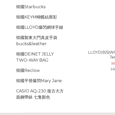
韓國Starbucks
韓國KEYM蝴蝶結唇彩
韓國LLOYD爆閃網球手鏈
韓國製東大門真皮手袋
bucks&leather
LLOYD(925)Wh
韓國DEINET JELLY
Te
TWO-WAY BAG
H
H
韓國Reclow
韓國平替爆閃Mary Jane
CASIO AQ-230 復古大方
面鋼帶錶 七隻顏色