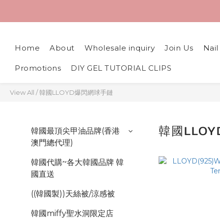
Home
About
Wholesale inquiry
Join Us
Nai
Promotions
DIY GEL TUTORIAL CLIPS
View All
/
韓國LLOYD爆閃網球手鏈
韓國LLO
韓國最頂尖甲油品牌(香港
澳門總代理)
韓國代購~各大韓國品牌 韓
國直送
((韓國製))天絲被/涼感被
韓國miffy聖水洞限定店