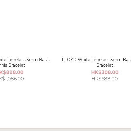
ite Timeless 3mm Basic
LLOYD White Timeless 3mm Basi
nnis Bracelet
Bracelet
K$898.00
HK$308.00
K$1,086.00
HK$688.00