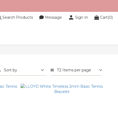
Search Products
Message
Sign In
Cart(0)
Sort by
72 Items per page