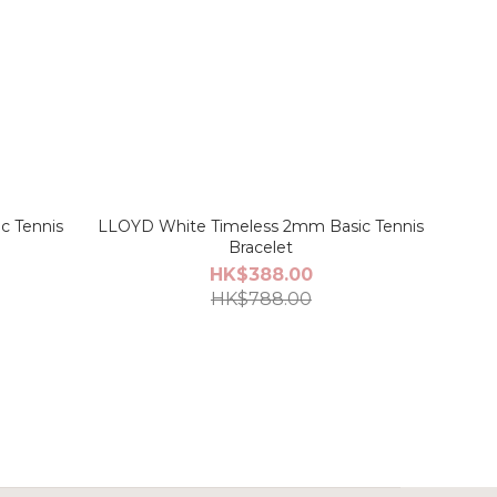
c Tennis
LLOYD White Timeless 2mm Basic Tennis
Bracelet
HK$388.00
HK$788.00