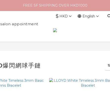
FREE SF SHIPPING OVER HKD1000
$
HKD
English
l salon appointment
YD爆閃網球手鏈