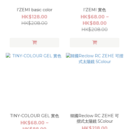
I'ZEMI basic color
I'ZEMI 實色
HK$128.00
HK$68.00 ~
HK$208.00
HK$88.00
HK$208.00
TINY-COLOUR GEL 實色
韓國Reclow RC ZEHE 可
摺式太陽鏡 5Colour
HK$68.00 ~
HK$218.00