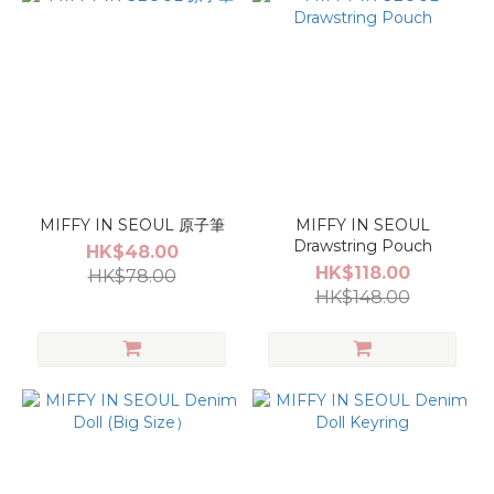
MIFFY IN SEOUL 原子筆
MIFFY IN SEOUL
Drawstring Pouch
HK$48.00
HK$118.00
HK$78.00
HK$148.00