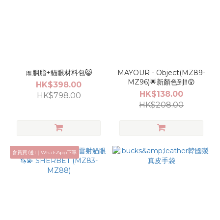
🎀胭脂+貓眼材料包😺
MAYOUR - Object(MZ89-
MZ96)🌟新顏色到‼️😲
HK$398.00
HK$138.00
HK$798.00
HK$208.00
會員買1送1｜WhatsApp下單