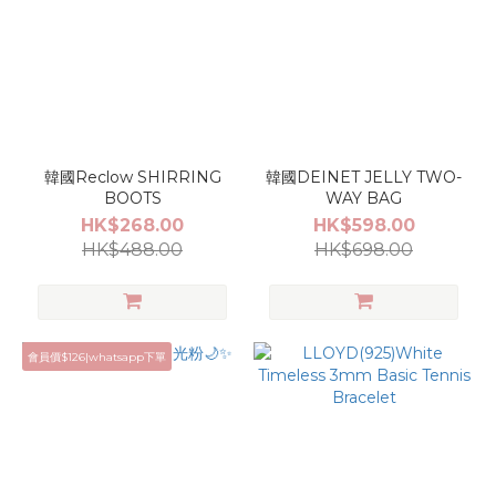
韓國Reclow SHIRRING
韓國DEINET JELLY TWO-
BOOTS
WAY BAG
HK$268.00
HK$598.00
HK$488.00
HK$698.00
會員價$126|whatsapp下單