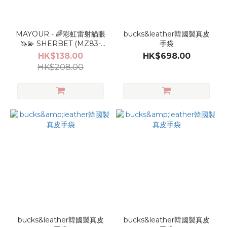
MAYOUR - 🌈彩虹雷射貓眼
bucks&leather韓國製真皮
🦄💫 SHERBET (MZ83-
手袋
MZ88)
HK$138.00
HK$698.00
HK$208.00
bucks&leather韓國製真皮
bucks&leather韓國製真皮