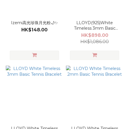
Izemi高光珍珠月光粉🌙✨
LLOYD(925)White
Timeless 3mm Basic
HK$148.00
Tennis Bracelet
HK$898.00
HK$1,086.00
LLOYD White Timeless
LLOYD White Timeless