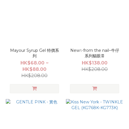
Mayour Syrup Gel 特價系
New✨from the nail~牛仔
列
系列貓眼👖
HK$68.00 ~
HK$138.00
HK$88.00
HK$208.00
HK$208.00