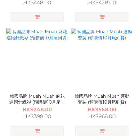
HK$448.00
HK$428.00
韓國品牌 Muah Muah 麻花
韓國品牌 Muah Muah 運動
連帽針織衫 (預購價10月尾到
套裝 (預購價10月尾到貨)
貨)
HK$248.00
HK$568.00
HK$398.00
HK$968.00