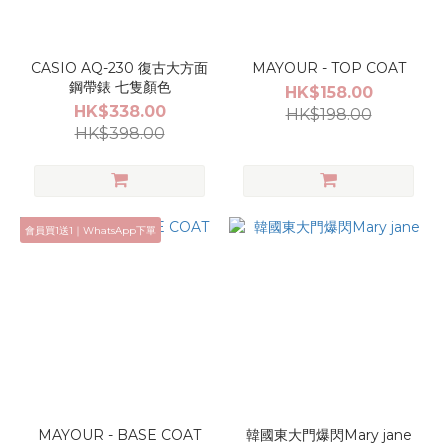
CASIO AQ-230 復古大方面
MAYOUR - TOP COAT
鋼帶錶 七隻顏色
HK$158.00
HK$338.00
HK$198.00
HK$398.00
會員買1送1｜WhatsApp下單
MAYOUR - BASE COAT
韓國東大門爆閃Mary jane