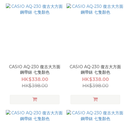
CASIO AQ-230 復古大方面
CASIO AQ-230 復古大方面
鋼帶錶 七隻顏色
鋼帶錶 七隻顏色
HK$338.00
HK$338.00
HK$398.00
HK$398.00