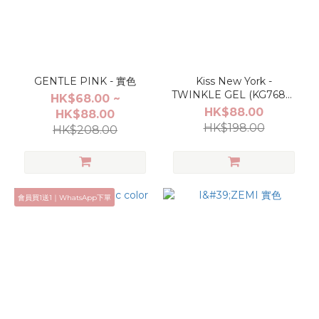
GENTLE PINK - 實色
Kiss New York -
TWINKLE GEL (KG768K-
HK$68.00 ~
KG773K)
HK$88.00
HK$88.00
HK$198.00
HK$208.00
會員買1送1｜WhatsApp下單