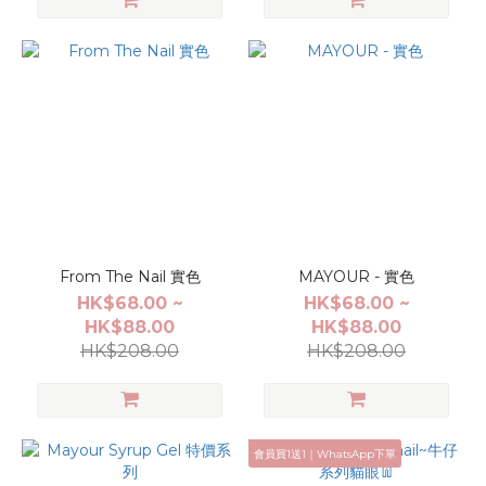
From The Nail 實色
MAYOUR - 實色
HK$68.00 ~
HK$68.00 ~
HK$88.00
HK$88.00
HK$208.00
HK$208.00
會員買1送1｜WhatsApp下單