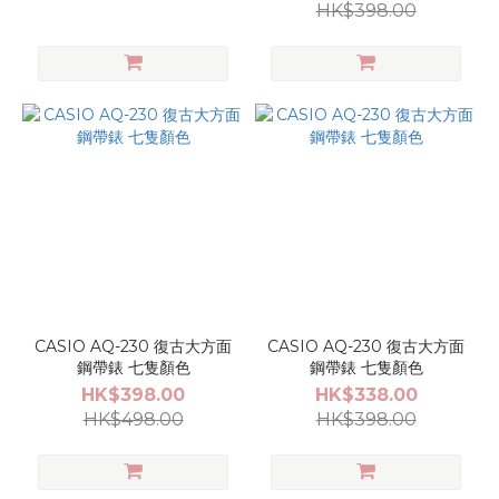
HK$398.00
CASIO AQ-230 復古大方面
CASIO AQ-230 復古大方面
鋼帶錶 七隻顏色
鋼帶錶 七隻顏色
HK$398.00
HK$338.00
HK$498.00
HK$398.00