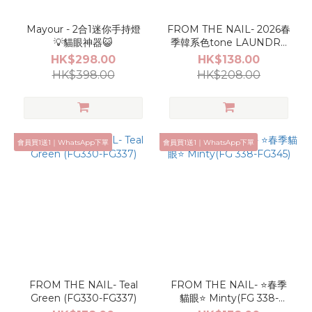
Mayour - 2合1迷你手持燈
FROM THE NAIL- 2026春
💡貓眼神器😺
季韓系色tone LAUNDRY
DAY*･👚🫧🛁
HK$298.00
HK$138.00
HK$398.00
HK$208.00
會員買1送1｜WhatsApp下單
會員買1送1｜WhatsApp下單
FROM THE NAIL- Teal
FROM THE NAIL- ⭐春季
Green (FG330-FG337)
貓眼⭐ Minty(FG 338-
FG345)