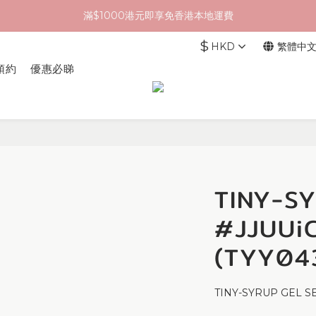
滿$1000港元即享免香港本地運費
$
HKD
繁體中
預約
優惠必睇
TINY-S
#JJUUi
(TYY04
TINY-SYRUP GEL SE