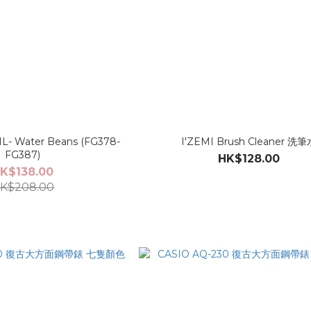
FG378-
I'ZEMI Brush Cleaner 洗筆
FG387)
HK$128.00
K$138.00
K$208.00