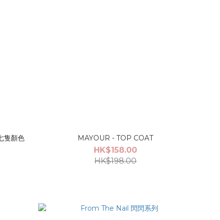
 七隻顏色
MAYOUR - TOP COAT
HK$158.00
HK$198.00