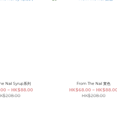
From The Nail Syrup系列
From The Nail 實色
00 ~ HK$88.00
HK$68.00 ~ HK$88.0
K$208.00
HK$208.00