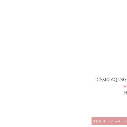
CASIO AQ-
H
H
會員買1送1｜WhatsApp