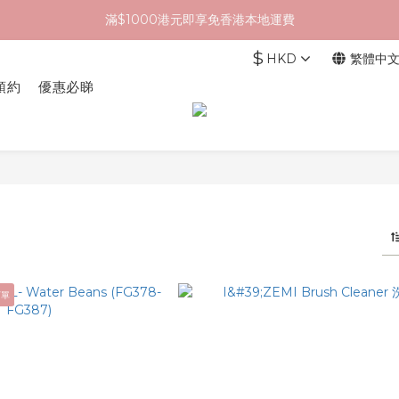
滿$1000港元即享免香港本地運費
$
HKD
繁體中
預約
優惠必睇
下單