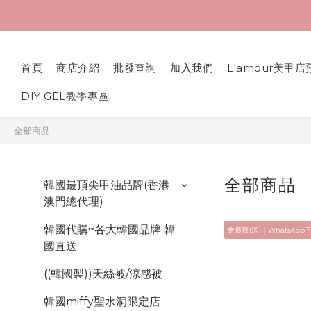
首頁
商店介紹
批發查詢
加入我們
L'amour美甲店
DIY GEL教學專區
全部商品
全部商品
韓國最頂尖甲油品牌(香港
澳門總代理)
韓國代購~各大韓國品牌 韓
會員買1送1｜WhatsApp
國直送
((韓國製))天絲被/涼感被
韓國miffy聖水洞限定店