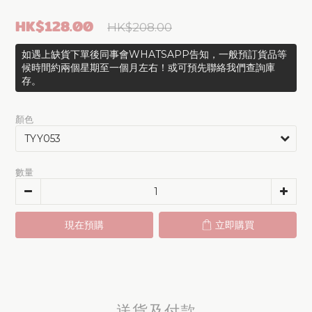
HK$128.00
HK$208.00
如遇上缺貨下單後同事會WHATSAPP告知，一般預訂貨品等
候時間約兩個星期至一個月左右！或可預先聯絡我們查詢庫
存。
顏色
數量
現在預購
立即購買
送貨及付款