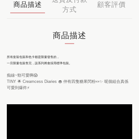
商品描述
顧客評價
方式
商品描述
所有套裝包裝和色卡都是限量發售的，
一旦限量包裝售完，該系列將會採用標準包裝。
痴線~勁可愛啊😱
TINY 🌟 Creamcess Diaries 🧁 仲有四隻糖果閃粉🍬✨ 呢個組合真係
可愛到爆炸⚡️