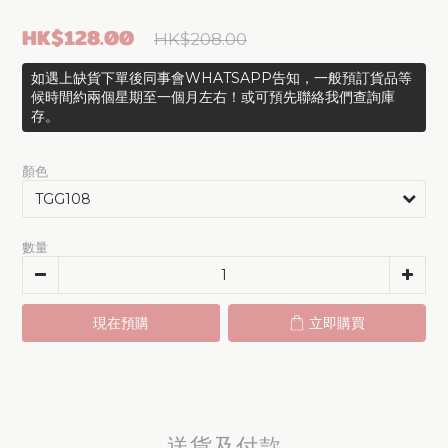
HK$128.00
HK$208.00
如遇上缺貨下單後同事會WHATSAPP告知，一般預訂貨品等
候時間約兩個星期至一個月左右！或可預先聯絡我們查詢庫
存。
顏色
數量
現在預購
立即購買
送貨及付款