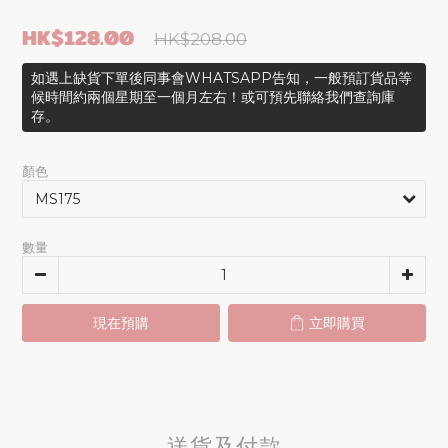
HK$128.00
HK$208.00
如遇上缺貨下單後同事會WHATSAPP告知，一般預訂貨品等
候時間約兩個星期至一個月左右！或可預先聯絡我們查詢庫
存。
顏色
數量
現在預購
立即購買
送貨及付款