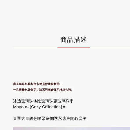
商品描述
所有套裝包裝和色卡都是限量發售的，
一旦限量包裝售完，該系列將會採用標準包裝。
冰透玻璃珠⚗️比玻璃珠更玻璃珠🎐
Mayour~[Cozy Collection]🌟
春季大量靚色嚟緊😆開季永遠最開心😌💗