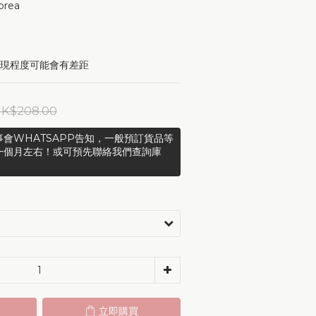
orea 
表現程度可能會有差距
K$208.00
會WHATSAPP告知，一般預訂貨品等
一個月左右！或可預先聯絡我們查詢庫
立即購買