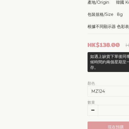
產地/Origin      韓國 K
包裝規格/Size   8g 
根據不同顯示器 色彩
HK$138.00
H
如遇上缺貨下單後同事
候時間約兩個星期至
存。
顏色
數量
現在預購