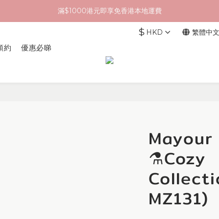
滿$1000港元即享免香港本地運費
$
HKD
繁體中
預約
優惠必睇
Mayou
⚗️Cozy
Collect
MZ131)