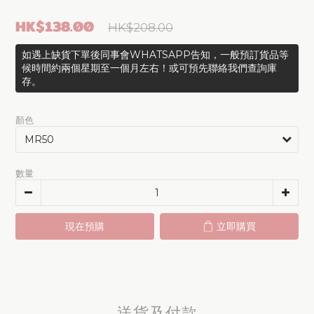
HK$138.00
HK$208.00
如遇上缺貨下單後同事會WHATSAPP告知，一般預訂貨品等
候時間約兩個星期至一個月左右！或可預先聯絡我們查詢庫
存。
顏色
數量
現在預購
立即購買
送貨及付款