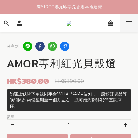
滿$1000港元即享免香港本地運費
分享到
AMOR專利紅光貝殼燈
HK$380.00
HK$890.00
如遇上缺貨下單後同事會WHATSAPP告知，一般預訂貨品等
候時間約兩個星期至一個月左右！或可預先聯絡我們查詢庫
存。
數量