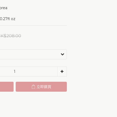
orea 
.27fl oz
K$208.00
立即購買