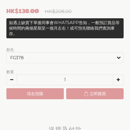
HK$138.00
HK$208.00
如遇上缺貨下單後同事會WHATSAPP告知，一般預訂貨品等
候時間約兩個星期至一個月左右！或可預先聯絡我們查詢庫
存。
顏色
數量
現在預購
立即購買
送貨及付款