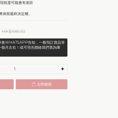
表現程度可能會有差距
r將保留最終決定權。
HK$198.00
會WHATSAPP告知，一般預訂貨品等
一個月左右！或可預先聯絡我們查詢庫
立即購買