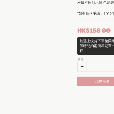
根據不同顯示器 色彩
*如有任何爭議，amo
HK$158.00
如遇上缺貨下單後同事
候時間約兩個星期至
存。
數量
現在預購