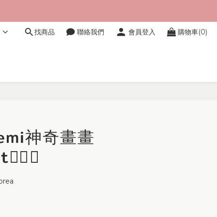
文
找商品
聯絡我們
會員登入
購物車(0)
立即購買
Izemi神奇畫畫
✍🏻🤩
orea