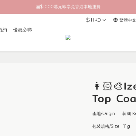
滿$1000港元即享免香港本地運費
$
HKD
繁體中
預約
優惠必睇
👩🏻‍
Top Coat
產地/Origin      韓國 K
包裝規格/Size   11g