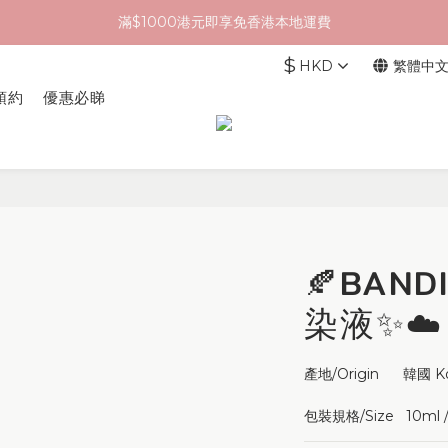
滿$1000港元即享免香港本地運費
$
HKD
繁體中
預約
優惠必睇
🍂BAN
染液✨☁️
產地/Origin      韓國 K
包裝規格/Size   10ml / 