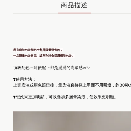
商品描述
所有套裝包裝和色卡都是限量發售的，
一旦限量包裝售完，該系列將會採用標準包裝。
頂級配色～隨便配上都是滿滿的高級感🪔✨
❣️使用方法：
上完底油或顏色照燈後，暈染液直接搽上甲面不用照燈，約30秒
❣️想效果更加明顯，可以疊加多層暈染液，使效果更明顯。