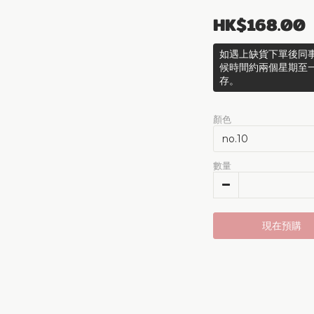
HK$168.00
如遇上缺貨下單後同事
候時間約兩個星期至
存。
顏色
數量
現在預購