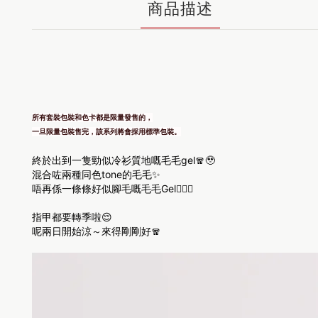
商品描述
所有套裝包裝和色卡都是限量發售的，
一旦限量包裝售完，該系列將會採用標準包裝。
終於出到一隻勁似冷衫質地嘅毛毛gel🧣🥹
混合咗兩種同色tone的毛毛✨
唔再係一條條好似腳毛嘅毛毛Gel🙅🏼‍♀️
指甲都要轉季啦😌
呢兩日開始涼～來得剛剛好🧣