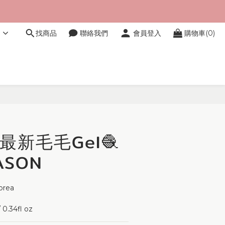
文
找商品
聯絡我們
會員登入
購物車(0)
立即購買
𝒊 - 最新毛毛Gel🧶
ASON
orea 
0.34fl oz