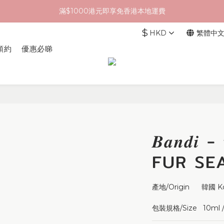
滿$1000港元即享免香港本地運費
$
HKD
繁體中
預約
優惠必睇
𝑩𝒂𝒏𝒅
FUR SE
產地/Origin      韓國 K
包裝規格/Size   10ml / 