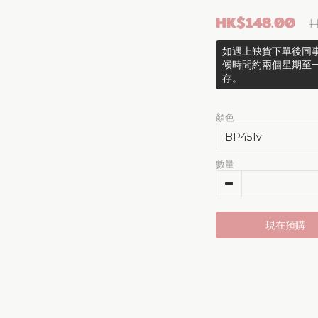
HK$148.00
H
如遇上缺貨下單後同事
候時間約兩個星期至
存。
顏色
數量
現在預購