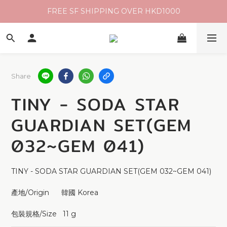
FREE SF SHIPPING OVER HKD1000
Share
TINY - SODA STAR
GUARDIAN SET(GEM
032~GEM 041)
TINY - SODA STAR GUARDIAN SET(GEM 032~GEM 041)
產地/Origin      韓國 Korea 
包裝規格/Size   11 g