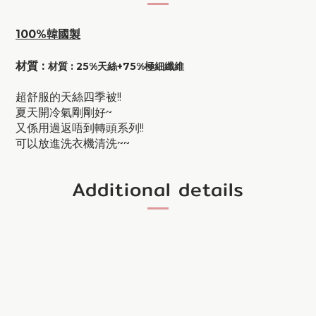
100%韓國製
材質 :
材質 : 25%天絲+75%極細纖維
超舒服的天絲四季被!!
夏天開冷氣剛剛好~
又係用過返唔到轉頭系列!!
可以放進洗衣機清洗~~
Additional details