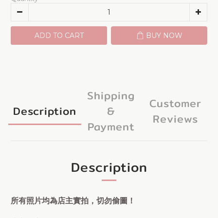
ADD TO CART
BUY NOW
Shipping
Customer
Description
&
Reviews
Payment
Description
所有照片均為店主實拍，切勿偷圖！