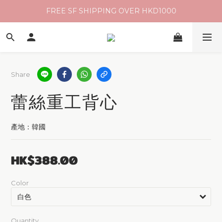
FREE SF SHIPPING OVER HKD1000
Share
蕾絲重工背心
產地：韓國
HK$388.00
Color
Quantity