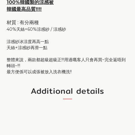
100%韓國製的涼感被
韓國最高品質!!!!
材質 : 有分兩種
40%天絲+60%涼感紗 / 涼感紗
涼感紗冰涼度再高一點
天絲+涼感紗再滑一點
整體來說，兩款都超級超級正!!!用過嘅客人只會再買~完全返唔到
轉頭~!!!
最方便係可以成張被放入洗衣機洗!!
Additional details