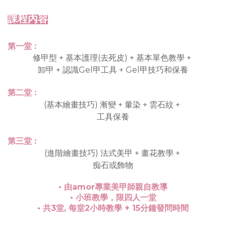
課程內容
第一堂 :
修甲型 + 基本護理(去死皮) + 基本單色教學 +
卸甲 + 認識Gel甲工具 + Gel甲技巧和保養
第二堂 :
(基本繪畫技巧) 漸變 + 暈染 + 雲石紋 +
工具保養
第三堂 :
(進階繪畫技巧) 法式美甲 + 畫花教學 +
痴石或飾物
• 由amor專業美甲師親自教導
• 小班教學，限四人一堂
• 共3堂, 每堂2小時教學 + 15分鐘發問時間