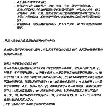
產品偏好和溝通管道偏好;
您提供的內容（例如照片、視頻、評論、文章、調查回復和評論）;
當您訪問我們的社交媒體頁面時提供給我們的資訊（例如您的姓名、個人
資料圖片、喜歡、位置、朋友清單以及社交媒體網路或應用程式註冊頁面
上描述的其他資訊，或您在使用我們的移動應用程式時的地理位置詳細資
訊）;
設備標識碼，例如有關設備的資訊，如 MAC 位址、IP 位址或其他在線標
識碼。
[注意：請務必列出適用於您業務的所有內容]
您自願向我們提供您的個人資料，但如果您不提供您的個人資料，則可能無法獲得某些
服務和促銷活動。
我們為什麼蒐集您的個人資料
商店蒐集個人資料的特定目的皆是為了向您提供商品或服務，包括但不限於提供：(1) 
消費者、客戶管理與服務；(2) 消費者保護；(3) 網路購物及其他電子商務服務；(4) 驗
證您的個人身份 ( 如以保護您免於詐欺等犯罪行為 )；(5) 解決各種類型之爭議 ( 包括但
不限於消費糾紛、智慧財產權爭議等 )； (6) 增進安全交易行為；(7) 收取債務； (8) 通
知您商業機會、產品、服務及更新；(9) 偵測並保護您及商店免於錯誤、詐欺或其他犯
罪行為，並監測遵法風險；(10) 調查針對個人安全、財產安全及違約之潛在不法行
為；(11) 履行條款與細則及退換貨政策；(12) 依法令所為之行為；以及 (13) 其他於蒐
集當時取得您同意之目的。
[注意：請務必列出適用於您業務的所有內容]