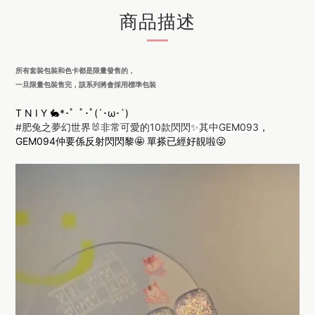
商品描述
所有套裝包裝和色卡都是限量發售的，
一旦限量包裝售完，該系列將會採用標準包裝
T N I Y 🐇*･゜ﾟ･ﾟ(´･ω･`)
#肥兔之夢幻世界🐰非常可愛的10款閃閃✨其中GEM093
，
GEM094仲要係反射閃閃黎🤩 單搽已經好靚啦😜