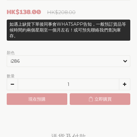
HK$138.00
HK$208.00
如遇上缺貨下單後同事會WHATSAPP告知，一般預訂貨品等
候時間約兩個星期至一個月左右！或可預先聯絡我們查詢庫
存。
顏色
數量
現在預購
立即購買
送貨及付款