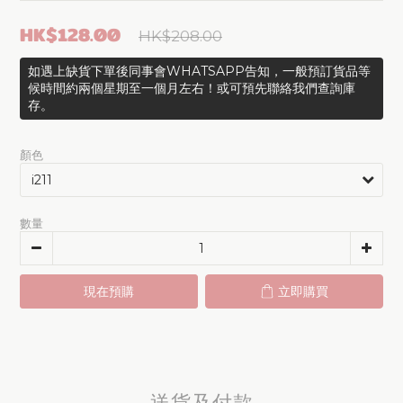
HK$128.00
HK$208.00
如遇上缺貨下單後同事會WHATSAPP告知，一般預訂貨品等
候時間約兩個星期至一個月左右！或可預先聯絡我們查詢庫
存。
顏色
數量
現在預購
立即購買
送貨及付款