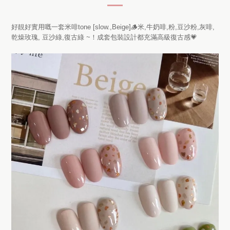
好靚好實用嘅一套米啡tone [slow.,Beige]🪵米,牛奶啡,粉,豆沙粉,灰啡,
乾燥玫瑰, 豆沙綠,復古綠 ~！成套包裝設計都充滿高級復古感💗