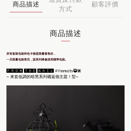
商品描述
顧客評價
方式
商品描述
所有套裝包裝和色卡都是限量發售的，
一旦限量包裝售完，該系列將會採用標準包裝。
🅵🆁🅾🅼 🆃🅷🅴 🅽🅰🅸🅻
#ℍ
𝕖𝕣𝕞𝕚𝕥𝕤🥷🏿
~ 來套低調的暗黑系列襯返個主題！型~