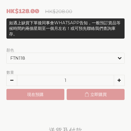
HK$128.00
HK$208.00
如遇上缺貨下單後同事會WHATSAPP告知，一般預訂貨品等
候時間約兩個星期至一個月左右！或可預先聯絡我們查詢庫
存。
顏色
數量
現在預購
立即購買
送貨及付款