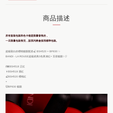
商品描述
所有套裝包裝和色卡都是限量發售的，
一旦限量包裝售完，該系列將會採用標準包裝。
超級顯白的櫻桃貓眼配搭🍒 BSH520 + BP830 ✨ ️
BANDI - LA ROUGE超級經典3色果凍紅+ 百搭貓眼✨🎈
💃🏿BSH518 正紅
🍷BSH519 酒紅
🍒BSH520 櫻桃紅
+
🐱BP830 貓眼