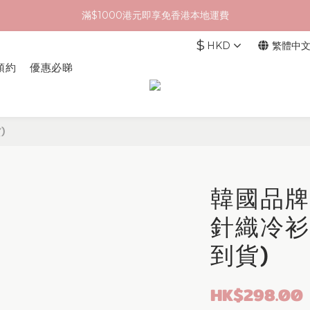
滿$1000港元即享免香港本地運費
$
HKD
繁體中
預約
優惠必睇
)
韓國品牌 
針織冷衫
到貨)
HK$298.00