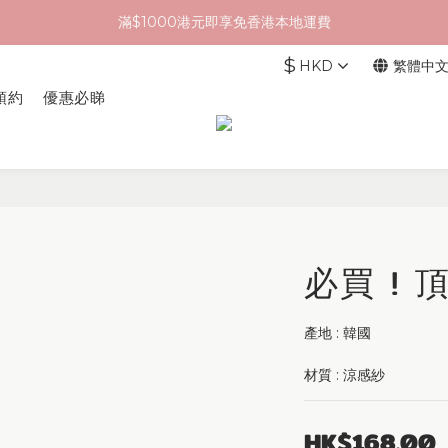
滿$1000港元即享免香港本地運費
$
HKD
繁體中
預約
優惠必睇
必買 !
產地 : 韓國
材質 : 涼感紗
HK$168.00