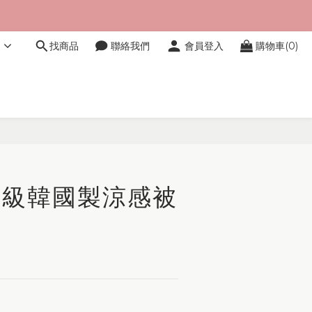
文
找商品
聯絡我們
會員登入
購物車(0)
立即購買
 頂級韓國製涼感被