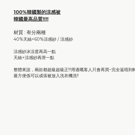
100%韓國製的涼感被
韓國最高品質!!!!
材質 : 有分兩種
40%天絲+60%涼感紗 / 涼感紗
涼感紗冰涼度再高一點
天絲+涼感紗再滑一點
整體來說，兩款都超級超級正!!!用過嘅客人只會再買~完全返唔到轉頭
最方便係可以成張被放入洗衣機洗!!